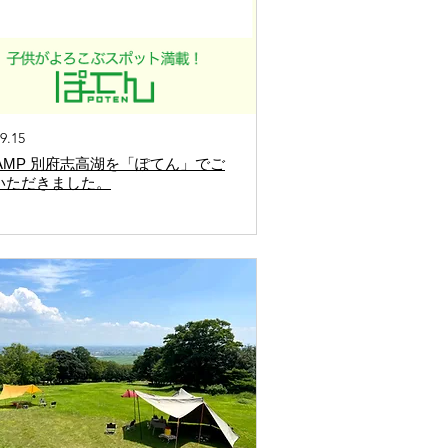
9.15
CAMP 別府志高湖を「ぽてん」でご
いただきました。