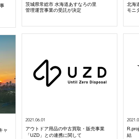
​茨城県常総市 水海道あすなろの里
北海
営事
管理運営事業の受託が決定
モニ
2021.06.01
2021.0
アウトドア用品の中古買取・販売事業
​R.
キャ
「UZD」との連携に関して
結