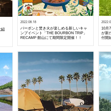
2022.08.18
2022.0
バーボンと焚き火が楽しめる新しいキャ
10月
ご紹
ンプイベント「THE BOURBON TRIP」
が新
RECAMP 館山にて期間限定開催！！
付開