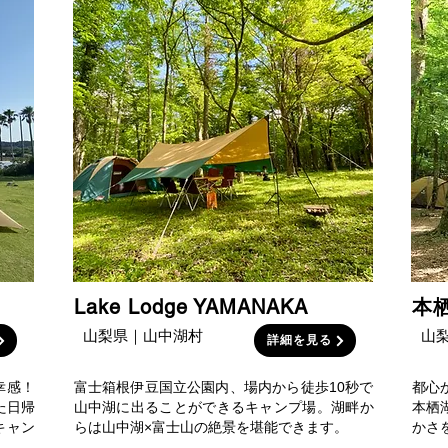
Lake Lodge YAMANAKA
本栖
山梨県｜山中湖村
山
詳細を見る
幸感！
富士箱根伊豆国立公園内、場内から徒歩10秒で
都心
た日帰
山中湖に出ることができるキャンプ場。湖畔か
本栖
キャン
らは山中湖×富士山の絶景を堪能できます。
かさ