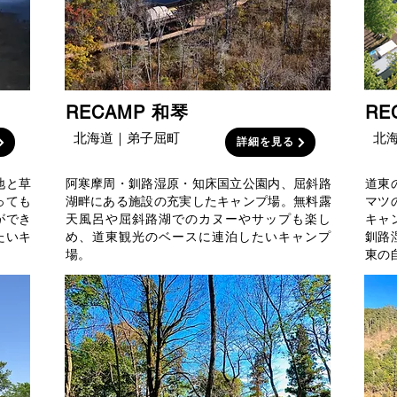
RECAMP 和琴
RE
北海道｜弟子屈町
北
詳細を見る
地と草
阿寒摩周・釧路湿原・知床国立公園内、屈斜路
道東
っても
湖畔にある施設の充実したキャンプ場。無料露
マツ
ができ
天風呂や屈斜路湖でのカヌーやサップも楽し
キャ
たいキ
め、道東観光のベースに連泊したいキャンプ
釧路
場。
東の