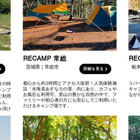
RECAMP 常総
RE
茨城県｜常総市
栃
詳細を見る
都心から約1時間とアクセス抜群！人気体験施
リバ
分の綺
設「水海道あすなろの里」内にあり、カフェや
キャ
ャンプ
お風呂も利用可。里山の豊かな自然の中で、フ
なが
ご利用
ァミリーや初心者の方にも安心してご利用いた
ろん、
だけるキャンプ場です。
み頂け