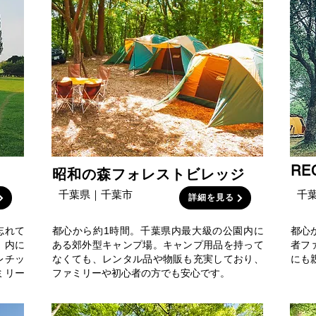
RE
昭和の森フォレストビレッジ
千葉県｜千葉市
千
詳細を見る
忘れて
都心から約1時間。千葉県内最大級の公園内に
都心
」内に
ある郊外型キャンプ場。キャンプ用品を持って
者フ
レチッ
なくても、レンタル品や物販も充実しており、
にも
ミリー
ファミリーや初心者の方でも安心です。